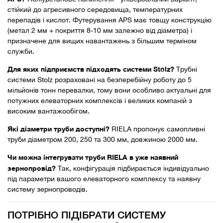
стійкий до агресивного середовища, температурних
перепадів і кислот. Футерування APS має товщу конструкцію
(метал 2 мм + покриття 8-10 мм залежно від діаметра) і
призначене для вищих навантажень з більшим терміном
служби.
Для яких підприємств підходять системи Stolz?
Трубні
системи Stolz розраховані на безперебійну роботу до 5
мільйонів тонн перевалки, тому вони особливо актуальні для
потужних елеваторних комплексів і великих компаній з
високим вантажообігом.
Які діаметри труби доступні?
RIELA пропонує самопливні
труби діаметром 200, 250 та 300 мм, довжиною 2000 мм.
Чи можна інтегрувати труби RIELA в уже наявний
зернопровід?
Так, конфігурація підбирається індивідуально
під параметри вашого елеваторного комплексу та наявну
систему зернопроводів.
ПОТРІБНО ПІДІБРАТИ СИСТЕМУ