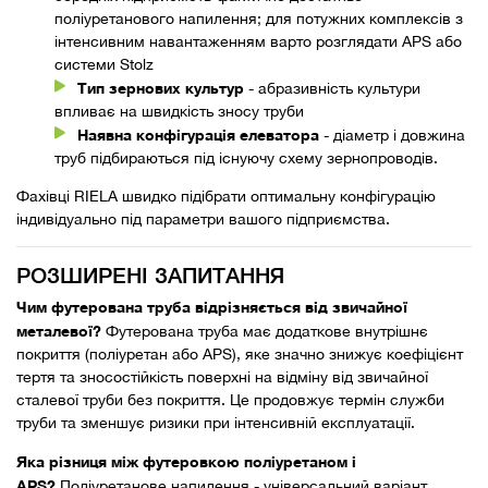
поліуретанового напилення; для потужних комплексів з
інтенсивним навантаженням варто розглядати APS або
системи Stolz
Тип зернових культур
- абразивність культури
впливає на швидкість зносу труби
Наявна конфігурація елеватора
- діаметр і довжина
труб підбираються під існуючу схему зернопроводів.
Фахівці RIELA швидко підібрати оптимальну конфігурацію
індивідуально під параметри вашого підприємства.
РОЗШИРЕНІ ЗАПИТАННЯ
Чим футерована труба відрізняється від звичайної
металевої?
Футерована труба має додаткове внутрішнє
покриття (поліуретан або APS), яке значно знижує коефіцієнт
тертя та зносостійкість поверхні на відміну від звичайної
сталевої труби без покриття. Це продовжує термін служби
труби та зменшує ризики при інтенсивній експлуатації.
Яка різниця між футеровкою поліуретаном і
APS?
Поліуретанове напилення - універсальний варіант,