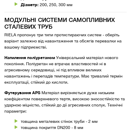
Діаметр:
200, 250, 300 мм
МОДУЛЬНІ СИСТЕМИ САМОПЛИВНИХ
СТАЛЕВИХ ТРУБ
RIELA пропонує три типи протистираючих систем - оберіть
варіант залежно від навантаження та обсягів перевалки на
вашому підприємстві.
Напилення поліуретаном
Універсальний матеріал нового
покоління. Поліуретан не втрачає властивостей ні в
агресивному середовищі, ні під впливом великих
навантажень і перепадів температури. Має тривалий термін
експлуатації, стійкий до кислоти.
Футерування APS
Матеріал вирізняється дуже низьким
коефіцієнтом поверхневого тертя, високою зносостійкістю та
ударною міцністю, стійкий до дії агресивних сполук. Технічні
параметри:
товщина металевих стінок труби - 2 мм
товщина покриття DN200 - 8 мм