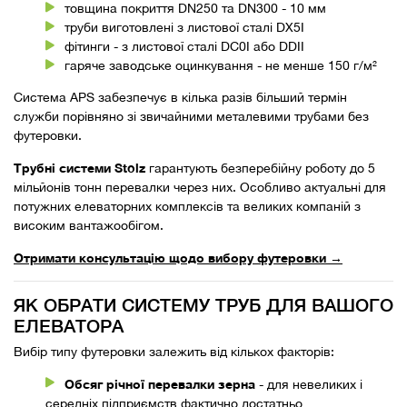
товщина покриття DN250 та DN300 - 10 мм
труби виготовлені з листової сталі DX5I
фітинги - з листової сталі DC0I або DDII
гаряче заводське оцинкування - не менше 150 г/м²
Система APS забезпечує в кілька разів більший термін
служби порівняно зі звичайними металевими трубами без
футеровки.
Трубні системи Stolz
гарантують безперебійну роботу до 5
мільйонів тонн перевалки через них. Особливо актуальні для
потужних елеваторних комплексів та великих компаній з
високим вантажообігом.
Отримати консультацію щодо вибору футеровки →
ЯК ОБРАТИ СИСТЕМУ ТРУБ ДЛЯ ВАШОГО
ЕЛЕВАТОРА
Вибір типу футеровки залежить від кількох факторів:
Обсяг річної перевалки зерна
- для невеликих і
середніх підприємств фактично достатньо