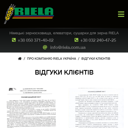
Німецькі зерносховища, елеватори, сушарки для зерна RIELA
+38 050 371-40-82
+38 032 240-47-25
info@riela.com.ua
/
/
ПРО КОМПАНІЮ RIELA УКРАЇНА
ВІДГУКИ КЛІЄНТІВ
ВІДГУКИ КЛІЄНТІВ